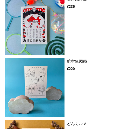
¥236
航空魚図鑑
¥220
どんぐルメ