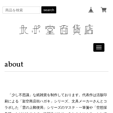
search
Toggle
navigati
about
「少し不思議」な紙雑貨を制作しております。代表作は活版印
刷による「架空商店街ハガキ」シリーズ、文具メーカーさんとコ
ラボした「雲の上郵便局」シリーズのマステ・一筆箋や「空想採