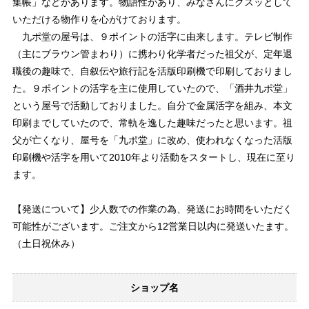
集帳」などがあります。物語性があり、みなさんにクスッとして
いただける物作りを心がけております。
九ポ堂の屋号は、９ポイントの活字に由来します。テレビ制作
（主にブラウン管まわり）に携わり化学者だった祖父が、定年退
職後の趣味で、自叙伝や旅行記を活版印刷機で印刷しておりまし
た。９ポイントの活字を主に使用していたので、「酒井九ポ堂」
という屋号で活動しておりました。自分で金属活字を組み、本文
印刷までしていたので、常軌を逸した趣味だったと思います。祖
父が亡くなり、屋号を「九ポ堂」に改め、使われなくなった活版
印刷機や活字を用いて2010年より活動をスタートし、現在に至り
ます。
【発送について】少人数での作業の為、発送にお時間をいただく
可能性がございます。ご注文から12営業日以内に発送いたます。
（土日祝休み）
ショップ名