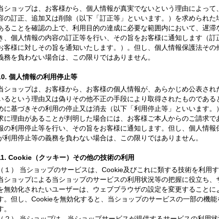
当ショップは、お客様から、個人情報が真実でないという理由によって
容の訂正、追加又は削除（以下「訂正等」といいます。）を求められた
あることを確認の上で、利用目的の達成に必要な範囲内において、遅滞
き、個人情報の内容の訂正等を行い、その旨をお客様に通知します（訂
お客様に対しその旨を通知いたします。）。但し、個人情報保護法その
義務を負わない場合は、この限りではありません。
10. 個人情報の利用停止等
当ショップは、お客様から、お客様の個人情報が、あらかじめ公表され
いるという理由又は偽りその他不正の手段により取得されたものである
めに基づきその利用の停止又は消去（以下「利用停止等」といいます。
求に理由があることが判明した場合には、お客様ご本人からのご請求で
報の利用停止等を行い、その旨をお客様に通知します。但し、個人情報
が利用停止等の義務を負わない場合は、この限りではありません。
11. Cookie（クッキー）その他の技術の利用
（１） 当ショップのサービスは、Cookie及びこれに類する技術を利
当ショップによる当ショップのサービスの利用状況等の把握に役立ち、サー
を無効化されたいユーザーは、ウェブブラウザの設定を変更することにより
す。但し、Cookieを無効化すると、当ショップのサービスの一部の機
す。
（２） 当ショップは、当ショップサービスが提供するサービスの利用