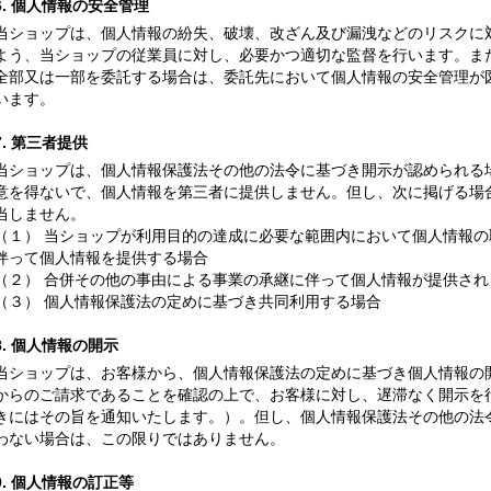
6. 個人情報の安全管理
当ショップは、個人情報の紛失、破壊、改ざん及び漏洩などのリスクに
よう、当ショップの従業員に対し、必要かつ適切な監督を行います。ま
全部又は一部を委託する場合は、委託先において個人情報の安全管理が
います。
7. 第三者提供
当ショップは、個人情報保護法その他の法令に基づき開示が認められる
意を得ないで、個人情報を第三者に提供しません。但し、次に掲げる場
当しません。
（１） 当ショップが利用目的の達成に必要な範囲内において個人情報
伴って個人情報を提供する場合
（２） 合併その他の事由による事業の承継に伴って個人情報が提供され
（３） 個人情報保護法の定めに基づき共同利用する場合
8. 個人情報の開示
当ショップは、お客様から、個人情報保護法の定めに基づき個人情報の
からのご請求であることを確認の上で、お客様に対し、遅滞なく開示を
きにはその旨を通知いたします。）。但し、個人情報保護法その他の法
わない場合は、この限りではありません。
9. 個人情報の訂正等