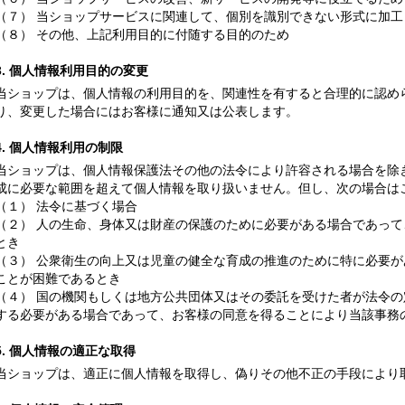
（７） 当ショップサービスに関連して、個別を識別できない形式に加
（８） その他、上記利用目的に付随する目的のため
3. 個人情報利用目的の変更
当ショップは、個人情報の利用目的を、関連性を有すると合理的に認め
り、変更した場合にはお客様に通知又は公表します。
4. 個人情報利用の制限
当ショップは、個人情報保護法その他の法令により許容される場合を除
成に必要な範囲を超えて個人情報を取り扱いません。但し、次の場合は
（１） 法令に基づく場合
（２） 人の生命、身体又は財産の保護のために必要がある場合であっ
とき
（３） 公衆衛生の向上又は児童の健全な育成の推進のために特に必要
ことが困難であるとき
（４） 国の機関もしくは地方公共団体又はその委託を受けた者が法令
する必要がある場合であって、お客様の同意を得ることにより当該事務
5. 個人情報の適正な取得
当ショップは、適正に個人情報を取得し、偽りその他不正の手段により