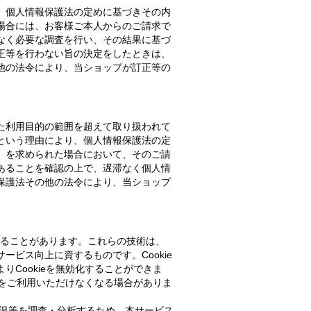
、個人情報保護法の定めに基づきその内
場合には、お客様ご本人からのご請求で
なく必要な調査を行い、その結果に基づ
正等を行わない旨の決定をしたときは、
他の法令により、当ショップが訂正等の
た利用目的の範囲を超えて取り扱われて
という理由により、個人情報保護法の定
）を求められた場合において、そのご請
あることを確認の上で、遅滞なく個人情
保護法その他の法令により、当ショップ
用することがあります。これらの技術は、
ビス向上に資するものです。Cookie
Cookieを無効化することができま
能をご利用いただけなくなる場合がありま
状況等を調査・分析するため、本サービス