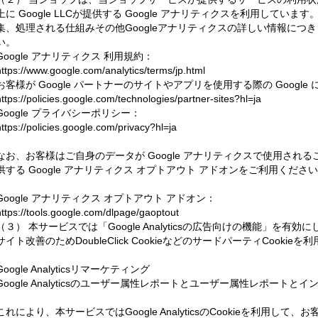
上に Google LLCが提供する Google アナリティクスを利用していま
集、処理される仕組みその他Googleアナリティクスの詳しい情報につ
い。
Google アナリティクス 利用規約：
https://www.google.com/analytics/terms/jp.html
お客様が Google パートナーのサイトやアプリを使用する際の Google
https://policies.google.com/technologies/partner-sites?hl=ja
Google プライバシーポリシー：
https://policies.google.com/privacy?hl=ja
なお、お客様はご自身のデータが Google アナリティクスで使用されるこ
供する Google アナリティクス オプトアウト アドオンをご利用くださ
Google アナリティクス オプトアウト アドオン：
https://tools.google.com/dlpage/gaoptout
（３） 本サービスでは「Google Analyticsの広告向けの機能」を
サイト改善のためDoubleClick CookieなどのサードパーティCookie
Google Analyticsリマーケティング
Google Analyticsのユーザー属性レポートとユーザー属性レポートと
これにより、本サービスではGoogle AnalyticsのCookieを利用