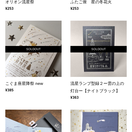
オリオン流星祭
ふたご座 星の冬花火
¥253
¥253
SOLDOUT
SOLDOUT
こぐま座星降祭 new
流星ランプ型録２ー雲の上の
¥385
灯台ー【ナイトブラック】
¥363