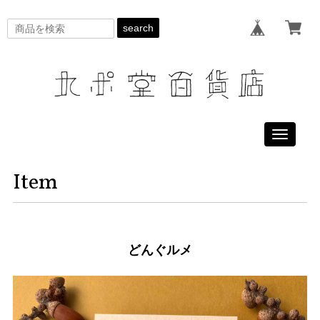
search
Toggle
navigati
Item
どんぐルメ