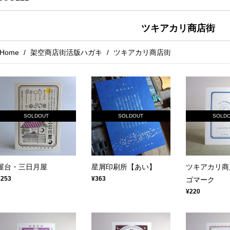
ツキアカリ商店街
Home
架空商店街活版ハガキ
ツキアカリ商店街
SOLDOUT
SOLDOUT
SOLD
屋台・三日月屋
星屑印刷所【あい】
ツキアカリ商
¥253
¥363
ゴマーク
¥220