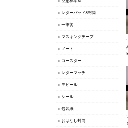
空想標本室
レターパッド&封筒
一筆箋
マスキングテープ
ノート
コースター
レターマッチ
モビール
シール
包装紙
おはなし封筒