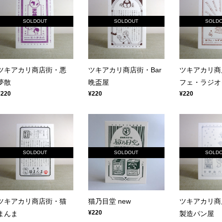
SOLDOUT
SOLDOUT
SOLD
ツキアカリ商店街・悪
ツキアカリ商店街・Bar
ツキアカリ商
夢散
晩盃屋
フェ・ラジオ
¥220
¥220
¥220
SOLDOUT
SOLDOUT
SOLD
ツキアカリ商店街・猫
猫乃目堂 new
ツキアカリ商
¥220
まんま
製造パン屋