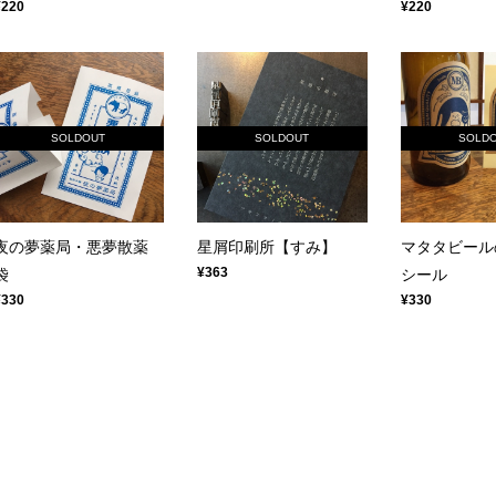
¥220
¥220
SOLDOUT
SOLDOUT
SOLD
夜の夢薬局・悪夢散薬
星屑印刷所【すみ】
マタタビール
¥363
袋
シール
¥330
¥330